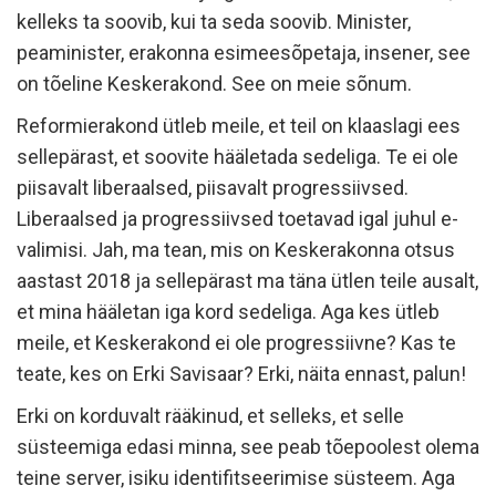
kelleks ta soovib, kui ta seda soovib. Minister,
peaminister, erakonna esimeesõpetaja, insener, see
on tõeline Keskerakond. See on meie sõnum.
Reformierakond ütleb meile, et teil on klaaslagi ees
sellepärast, et soovite hääletada sedeliga. Te ei ole
piisavalt liberaalsed, piisavalt progressiivsed.
Liberaalsed ja progressiivsed toetavad igal juhul e-
valimisi. Jah, ma tean, mis on Keskerakonna otsus
aastast 2018 ja sellepärast ma täna ütlen teile ausalt,
et mina hääletan iga kord sedeliga. Aga kes ütleb
meile, et Keskerakond ei ole progressiivne? Kas te
teate, kes on Erki Savisaar? Erki, näita ennast, palun!
Erki on korduvalt rääkinud, et selleks, et selle
süsteemiga edasi minna, see peab tõepoolest olema
teine server, isiku identifitseerimise süsteem. Aga