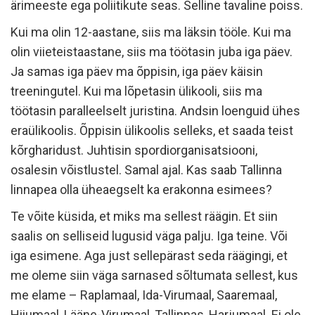
ärimeeste ega poliitikute seas. Selline tavaline poiss.
Kui ma olin 12-aastane, siis ma läksin tööle. Kui ma
olin viieteistaastane, siis ma töötasin juba iga päev.
Ja samas iga päev ma õppisin, iga päev käisin
treeningutel. Kui ma lõpetasin ülikooli, siis ma
töötasin paralleelselt juristina. Andsin loenguid ühes
eraülikoolis. Õppisin ülikoolis selleks, et saada teist
kõrgharidust. Juhtisin spordiorganisatsiooni,
osalesin võistlustel. Samal ajal. Kas saab Tallinna
linnapea olla üheaegselt ka erakonna esimees?
Te võite küsida, et miks ma sellest räägin. Et siin
saalis on selliseid lugusid väga palju. Iga teine. Või
iga esimene. Aga just sellepärast seda räägingi, et
me oleme siin väga sarnased sõltumata sellest, kus
me elame – Raplamaal, Ida-Virumaal, Saaremaal,
Hiiumaal, Lääne-Virumaal, Tallinnas, Harjumaal. Ei ole