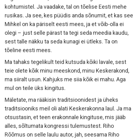
kohtumistel. Ja vaadake, tal on tõelise Eesti mehe
rusikas. Ja see, kes püüdis anda sõnumit, et kas see
Mihkel on ka päriselt eesti mees, ja et võib-olla ei
olegi – just selle pärast ta tegi seda meedia kaudu,
sest talle näkku ta seda kunagi ei ütleks. Ta on
tõeline eesti mees.
Ma tahaks tegelikult teid kutsuda kõiki lavale, sest
teie olete kõik minu meeskond, minu Keskerakond,
ma siiralt usun. Kahjuks me siia kõik ei mahu. Aga
mul on teile üks kingitus.
Mäletate, ma rääkisin traditsioonidest ja üheks
traditsiooniks meil oli alati Keskerakonna laul. Ja ma
otsustasin, et teen erakonnale kingituse, mis jääb
alles, sõltumata kongressi tulemustest. Riho
Rõõmus on selle laulu autor, jah, seesama Riho