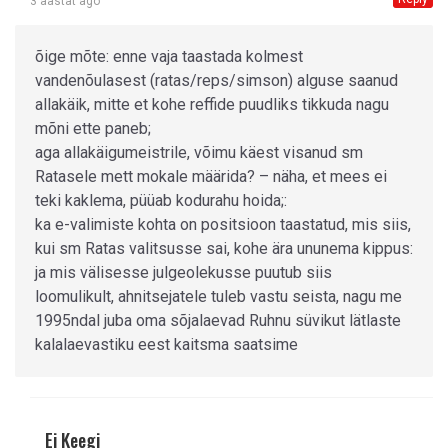
3 aastat ago
õige mõte: enne vaja taastada kolmest
vandenõulasest (ratas/reps/simson) alguse saanud
allakäik, mitte et kohe reffide puudliks tikkuda nagu
mõni ette paneb;
aga allakäigumeistrile, võimu käest visanud sm
Ratasele mett mokale määrida? – näha, et mees ei
teki kaklema, püüab kodurahu hoida;:
ka e-valimiste kohta on positsioon taastatud, mis siis,
kui sm Ratas valitsusse sai, kohe ära ununema kippus:
ja mis välisesse julgeolekusse puutub siis
loomulikult, ahnitsejatele tuleb vastu seista, nagu me
1995ndal juba oma sõjalaevad Ruhnu süvikut lätlaste
kalalaevastiku eest kaitsma saatsime
Ei Keegi