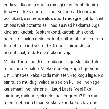
enda valdkonnas suutis midagi elus tõestada, ära
teha – näiteks spordis, äris. Kui nemad loobuvad
poliitikast, siis nende elus suurt midagi ei juhtu. Neil
on piisavalt potentsiaali, nad saavad hakkama. Aga
kindlasti kaotab Keskerakond, kaotab ühiskond,
seega ma palun neile toetust, sõltumata sellest, kas
te toetate mind või mitte. Nendel inimestel on
potentsiaal, mida Keskerakond vajab.
Marika Tuus-Laul. Keskerakonna liige Maarika, tule
minu juurde, palun. Viiekordne Riigikogu liige Anneli
Ott. Linnapea, kaks korda minister, Riigikogu liige. No
siin tuleb muidugi valida ja see on küll selline väga
karismaatiline inimene – Lauri Laats. Veel üks
inimene, mäletate, oli eelmine kongress? Siis ma
ütlesin, et mina tahan Keskerakonda, kus tavaline