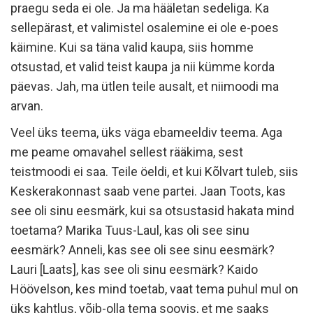
praegu seda ei ole. Ja ma hääletan sedeliga. Ka
sellepärast, et valimistel osalemine ei ole e-poes
käimine. Kui sa täna valid kaupa, siis homme
otsustad, et valid teist kaupa ja nii kümme korda
päevas. Jah, ma ütlen teile ausalt, et niimoodi ma
arvan.
Veel üks teema, üks väga ebameeldiv teema. Aga
me peame omavahel sellest rääkima, sest
teistmoodi ei saa. Teile öeldi, et kui Kõlvart tuleb, siis
Keskerakonnast saab vene partei. Jaan Toots, kas
see oli sinu eesmärk, kui sa otsustasid hakata mind
toetama? Marika Tuus-Laul, kas oli see sinu
eesmärk? Anneli, kas see oli see sinu eesmärk?
Lauri [Laats], kas see oli sinu eesmärk? Kaido
Höövelson, kes mind toetab, vaat tema puhul mul on
üks kahtlus, võib-olla tema soovis, et me saaks