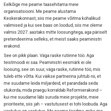
Eelkõige me peame taasehitama meie
organisatsiooni. Me peame alustama
Keskerakonnast, siis me peame võitma kohalikud
valimised ja kui see baas on loodud, siis me oleme
valmis 2027. aastaks mitte loosungitega, aga päriselt
pretendeerima selleks, et meist saaks peaministri
erakond.
See on pikk plaan. Väga raske rutiinne töö. Aga
teistmoodi ei saa. Peaministri eesmärk ei ole
loosung, see on suur, väga raske, rutiinne töö, mis
tuleb ette võtta. Kui väikse partnerina juhtub nii, et
me suudame leida miljardeid, et parandada seda
olukorda, mida praegu korraldab Reformierakond –
kui me suudame läbi suruda meie projekte, meie
prioriteete, siis jah – vastutusest ei tohi loobuda. Aga
vastutus on vastutus. Me peame teadma, miks me