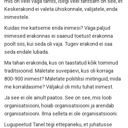
mis on veel väga tähtis, isegi veel tähtsam on see, et
Keskerakond ei valeta ühiskonnale, valijatele, enda
inimestele.
Kuidas me kaitseme enda inimesi? Väga paljud
inimesed erakonnas ei saanud toetust erakonna
poolt siis, kui seda oli vaja. Tugev erakond ei saa
seda endale lubada.
Ma tahan erakonda, kus on taastatud kõik toiminud
traditsioonid. Mäletate suvepäevi, kus oli korraga
800-900 inimest? Mäletate poliitilisi miitinguid, mida
me korraldasime? Väljakul oli mitu tuhat inimest.
Ja see ei ole ainult paatos. See on see, mis loob
organisatsiooni, hoiab organisatsiooni ja arendab
organisatsiooni. Ilma selleta ei ole organisatsiooni.
Lugupeetud Tanel tegi ettepaneku, et juhatusse