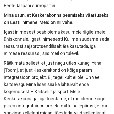
Eesti-Jaapani sumopartei.
Mina usun, et Keskerakonna peamiseks väärtuseks
on Eesti inimene. Meid on nii vähe.
Igast inimesest peab olema kasu meie riigile, meie
ühiskonnale. Igast inimesest! Kui me suudame seda
ressurssi sajaprotsendiliselt ära kasutada, iga
inimese ressurssi, siis meil on tulevik.
Rääkimata sellest, et just nagu ütles kunagi Yana
[Toom], et just Keskerakond on kõige parem
integratsiooniprojekt. Ei, tegelikult ei ole. On veel
kaitsevägi. Mina lisan siia ka lähtuvalt enda
kogemusest – Kaitseliit ja sport. Meie
Keskerakonnaga aga tõestame, et me oleme kõige
parem integratsiooniprojekt mitte sellepärast, et me
soovime kellelegi midagi tõestada, vaid sellepärast,