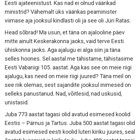
Eesti ajateenistust. Kas nad ei olnud väärikad
ministrid? Vähemalt üks väärikas peaminister
viimase aja jooksul kindlasti oli ja see oli Jüri Ratas.
Head sõbrad! Ma usun, et täna on ajalooline päev
mitte ainult Keskerakonna jaoks, vaid terve Eesti
ühiskonna jaoks. Aga ajalugu ei alga siin ja täna
selles hoones. Sel aastal me tähistame, tähistasime
Eesti Vabariigi 105. aastat. Aga kas see on meie riigi
ajalugu, kas need on meie riigi juured? Täna meil on
see riik olemas, sest sajandite jooksul inimesed on
selleks panustanud. Nad, võitlesid, nad uskusid,
unistasid.
Juba 773 aastat tagasi olid avatud esimesed koolid
Eestis – Pärnus ja Tartus. Juba 500 aastat tagasi olid
avatud esimesed eesti koolid luteri kiriku juures, seal