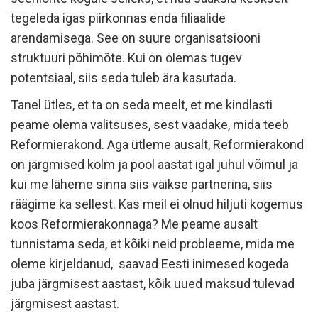
tegeleda igas piirkonnas enda filiaalide
arendamisega. See on suure organisatsiooni
struktuuri põhimõte. Kui on olemas tugev
potentsiaal, siis seda tuleb ära kasutada.
Tanel ütles, et ta on seda meelt, et me kindlasti
peame olema valitsuses, sest vaadake, mida teeb
Reformierakond. Aga ütleme ausalt, Reformierakond
on järgmised kolm ja pool aastat igal juhul võimul ja
kui me läheme sinna siis väikse partnerina, siis
räägime ka sellest. Kas meil ei olnud hiljuti kogemus
koos Reformierakonnaga? Me peame ausalt
tunnistama seda, et kõiki neid probleeme, mida me
oleme kirjeldanud, saavad Eesti inimesed kogeda
juba järgmisest aastast, kõik uued maksud tulevad
järgmisest aastast.