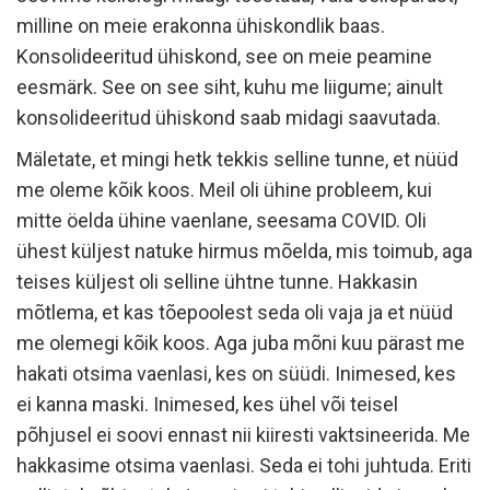
milline on meie erakonna ühiskondlik baas.
Konsolideeritud ühiskond, see on meie peamine
eesmärk. See on see siht, kuhu me liigume; ainult
konsolideeritud ühiskond saab midagi saavutada.
Mäletate, et mingi hetk tekkis selline tunne, et nüüd
me oleme kõik koos. Meil oli ühine probleem, kui
mitte öelda ühine vaenlane, seesama COVID. Oli
ühest küljest natuke hirmus mõelda, mis toimub, aga
teises küljest oli selline ühtne tunne. Hakkasin
mõtlema, et kas tõepoolest seda oli vaja ja et nüüd
me olemegi kõik koos. Aga juba mõni kuu pärast me
hakati otsima vaenlasi, kes on süüdi. Inimesed, kes
ei kanna maski. Inimesed, kes ühel või teisel
põhjusel ei soovi ennast nii kiiresti vaktsineerida. Me
hakkasime otsima vaenlasi. Seda ei tohi juhtuda. Eriti