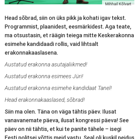
Mihhail Kõlvart
Head sõbrad, siin on üks pikk ja kohati igav tekst.
Programmist, plaanidest, eesmärkidest. Aga teate,
ma otsustasin, et räägin teiega mitte Keskerakonna
esimehe kandidaadi rollis, vaid lihtsalt
erakonnakaaslasena.
Austatud erakonna asutajaliikmed!
Austatud erakonna esimees Jüri!
Austatud erakonna esimehe kandidaat Tanel!
Head erakonnakaaslased, sõbrad!
Siin ma olen. Täna on väga tähtis päev. Ilusat
vanavanemate päeva, ilusat kongressi päeva! See
päev on nii tähtis, et kui te panite tähele – isegi
Eesti politsei võttis meid vastu. Seal oli kuskil peidus