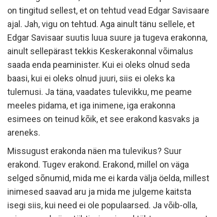
on tingitud sellest, et on tehtud vead Edgar Savisaare
ajal. Jah, vigu on tehtud. Aga ainult tänu sellele, et
Edgar Savisaar suutis luua suure ja tugeva erakonna,
ainult sellepärast tekkis Keskerakonnal võimalus
saada enda peaminister. Kui ei oleks olnud seda
baasi, kui ei oleks olnud juuri, siis ei oleks ka
tulemusi. Ja täna, vaadates tulevikku, me peame
meeles pidama, et iga inimene, iga erakonna
esimees on teinud kõik, et see erakond kasvaks ja
areneks.
Missugust erakonda näen ma tulevikus? Suur
erakond. Tugev erakond. Erakond, millel on väga
selged sõnumid, mida me ei karda välja öelda, millest
inimesed saavad aru ja mida me julgeme kaitsta
isegi siis, kui need ei ole populaarsed. Ja võib-olla,