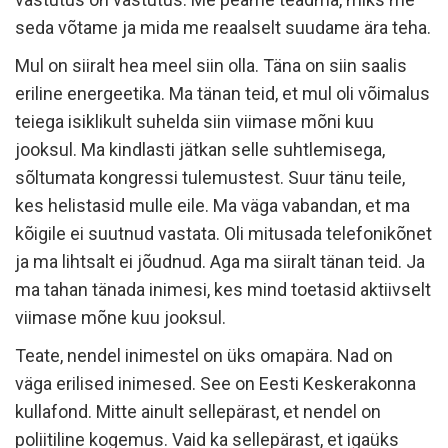
seda võtame ja mida me reaalselt suudame ära teha.
Mul on siiralt hea meel siin olla. Täna on siin saalis
eriline energeetika. Ma tänan teid, et mul oli võimalus
teiega isiklikult suhelda siin viimase mõni kuu
jooksul. Ma kindlasti jätkan selle suhtlemisega,
sõltumata kongressi tulemustest. Suur tänu teile,
kes helistasid mulle eile. Ma väga vabandan, et ma
kõigile ei suutnud vastata. Oli mitusada telefonikõnet
ja ma lihtsalt ei jõudnud. Aga ma siiralt tänan teid. Ja
ma tahan tänada inimesi, kes mind toetasid aktiivselt
viimase mõne kuu jooksul.
Teate, nendel inimestel on üks omapära. Nad on
väga erilised inimesed. See on Eesti Keskerakonna
kullafond. Mitte ainult sellepärast, et nendel on
poliitiline kogemus. Vaid ka sellepärast, et igaüks