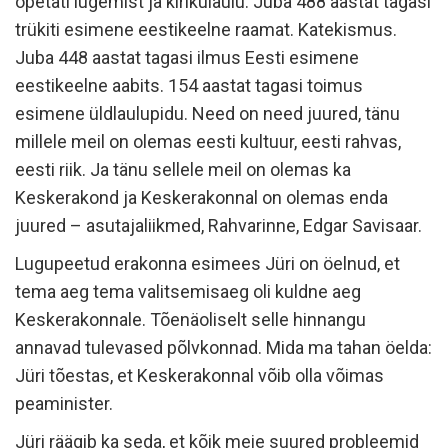
õpetati lugemist ja kirikulaulu. Juba 488 aastat tagasi
trükiti esimene eestikeelne raamat. Katekismus.
Juba 448 aastat tagasi ilmus Eesti esimene
eestikeelne aabits. 154 aastat tagasi toimus
esimene üldlaulupidu. Need on need juured, tänu
millele meil on olemas eesti kultuur, eesti rahvas,
eesti riik. Ja tänu sellele meil on olemas ka
Keskerakond ja Keskerakonnal on olemas enda
juured – asutajaliikmed, Rahvarinne, Edgar Savisaar.
Lugupeetud erakonna esimees Jüri on öelnud, et
tema aeg tema valitsemisaeg oli kuldne aeg
Keskerakonnale. Tõenäoliselt selle hinnangu
annavad tulevased põlvkonnad. Mida ma tahan öelda:
Jüri tõestas, et Keskerakonnal võib olla võimas
peaminister.
Jüri räägib ka seda, et kõik meie suured probleemid