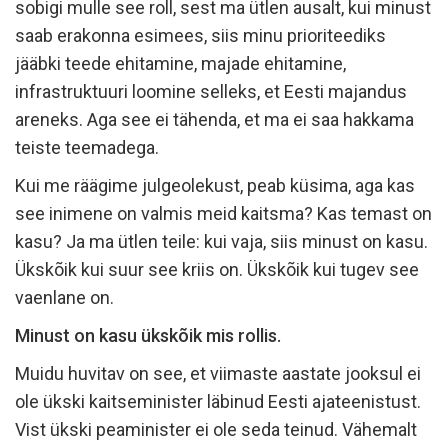
sobigi mulle see roll, sest ma ütlen ausalt, kui minust
saab erakonna esimees, siis minu prioriteediks
jääbki teede ehitamine, majade ehitamine,
infrastruktuuri loomine selleks, et Eesti majandus
areneks. Aga see ei tähenda, et ma ei saa hakkama
teiste teemadega.
Kui me räägime julgeolekust, peab küsima, aga kas
see inimene on valmis meid kaitsma? Kas temast on
kasu? Ja ma ütlen teile: kui vaja, siis minust on kasu.
Ükskõik kui suur see kriis on. Ükskõik kui tugev see
vaenlane on.
Minust on kasu ükskõik mis rollis.
Muidu huvitav on see, et viimaste aastate jooksul ei
ole ükski kaitseminister läbinud Eesti ajateenistust.
Vist ükski peaminister ei ole seda teinud. Vähemalt