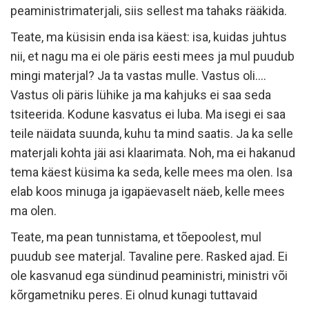
peaministrimaterjali, siis sellest ma tahaks rääkida.
Teate, ma küsisin enda isa käest: isa, kuidas juhtus
nii, et nagu ma ei ole päris eesti mees ja mul puudub
mingi materjal? Ja ta vastas mulle. Vastus oli….
Vastus oli päris lühike ja ma kahjuks ei saa seda
tsiteerida. Kodune kasvatus ei luba. Ma isegi ei saa
teile näidata suunda, kuhu ta mind saatis. Ja ka selle
materjali kohta jäi asi klaarimata. Noh, ma ei hakanud
tema käest küsima ka seda, kelle mees ma olen. Isa
elab koos minuga ja igapäevaselt näeb, kelle mees
ma olen.
Teate, ma pean tunnistama, et tõepoolest, mul
puudub see materjal. Tavaline pere. Rasked ajad. Ei
ole kasvanud ega sündinud peaministri, ministri või
kõrgametniku peres. Ei olnud kunagi tuttavaid