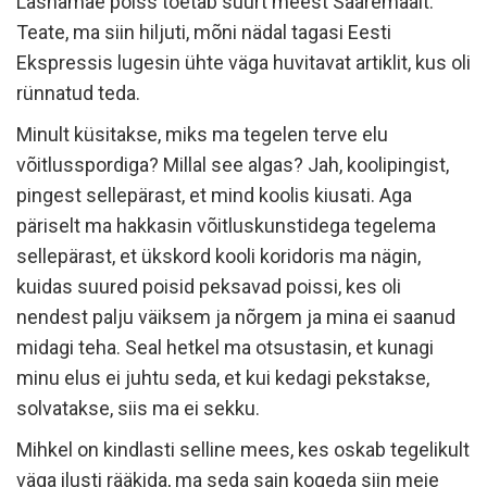
Lasnamäe poiss toetab suurt meest Saaremaalt.
Teate, ma siin hiljuti, mõni nädal tagasi Eesti
Ekspressis lugesin ühte väga huvitavat artiklit, kus oli
rünnatud teda.
Minult küsitakse, miks ma tegelen terve elu
võitlusspordiga? Millal see algas? Jah, koolipingist,
pingest sellepärast, et mind koolis kiusati. Aga
päriselt ma hakkasin võitluskunstidega tegelema
sellepärast, et ükskord kooli koridoris ma nägin,
kuidas suured poisid peksavad poissi, kes oli
nendest palju väiksem ja nõrgem ja mina ei saanud
midagi teha. Seal hetkel ma otsustasin, et kunagi
minu elus ei juhtu seda, et kui kedagi pekstakse,
solvatakse, siis ma ei sekku.
Mihkel on kindlasti selline mees, kes oskab tegelikult
väga ilusti rääkida, ma seda sain kogeda siin meie