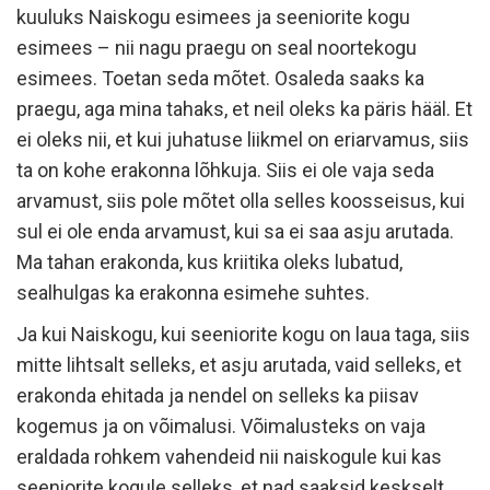
kuuluks Naiskogu esimees ja seeniorite kogu
esimees – nii nagu praegu on seal noortekogu
esimees. Toetan seda mõtet. Osaleda saaks ka
praegu, aga mina tahaks, et neil oleks ka päris hääl. Et
ei oleks nii, et kui juhatuse liikmel on eriarvamus, siis
ta on kohe erakonna lõhkuja. Siis ei ole vaja seda
arvamust, siis pole mõtet olla selles koosseisus, kui
sul ei ole enda arvamust, kui sa ei saa asju arutada.
Ma tahan erakonda, kus kriitika oleks lubatud,
sealhulgas ka erakonna esimehe suhtes.
Ja kui Naiskogu, kui seeniorite kogu on laua taga, siis
mitte lihtsalt selleks, et asju arutada, vaid selleks, et
erakonda ehitada ja nendel on selleks ka piisav
kogemus ja on võimalusi. Võimalusteks on vaja
eraldada rohkem vahendeid nii naiskogule kui kas
seeniorite kogule selleks, et nad saaksid keskselt