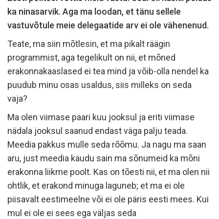
ka ninasarvik. Aga ma loodan, et tänu sellele
vastuvõtule meie delegaatide arv ei ole vähenenud.
Teate, ma siin mõtlesin, et ma pikalt räägin
programmist, aga tegelikult on nii, et mõned
erakonnakaaslased ei tea mind ja võib-olla nendel ka
puudub minu osas usaldus, siis milleks on seda
vaja?
Ma olen viimase paari kuu jooksul ja eriti viimase
nädala jooksul saanud endast väga palju teada.
Meedia pakkus mulle seda rõõmu. Ja nagu ma saan
aru, just meedia kaudu sain ma sõnumeid ka mõni
erakonna liikme poolt. Kas on tõesti nii, et ma olen nii
ohtlik, et erakond minuga laguneb; et ma ei ole
piisavalt eestimeelne või ei ole päris eesti mees. Kui
mul ei ole ei sees ega väljas seda