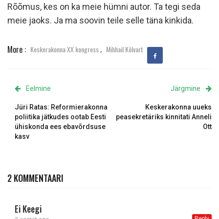
Rõõmus, kes on ka meie hümni autor. Ta tegi seda
meie jaoks. Ja ma soovin teile selle täna kinkida.
,
More :
Keskerakonna XX kongress
Mihhail Kõlvart
Eelmine
Järgmine
Jüri Ratas: Reformierakonna
Keskerakonna uueks
poliitika jätkudes ootab Eesti
peasekretäriks kinnitati Anneli
ühiskonda ees ebavõrdsuse
Ott
kasv
2 KOMMENTAARI
Ei Keegi
Reply