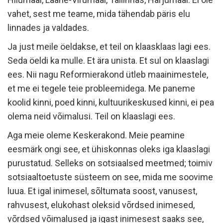
vahet, sest me teame, mida tähendab päris elu
linnades ja valdades.
Ja just meile öeldakse, et teil on klaasklaas lagi ees.
Seda öeldi ka mulle. Et ära unista. Et sul on klaaslagi
ees. Nii nagu Reformierakond ütleb maainimestele,
et me ei tegele teie probleemidega. Me paneme
koolid kinni, poed kinni, kultuurikeskused kinni, ei pea
olema neid võimalusi. Teil on klaaslagi ees.
Aga meie oleme Keskerakond. Meie peamine
eesmärk ongi see, et ühiskonnas oleks iga klaaslagi
purustatud. Selleks on sotsiaalsed meetmed; toimiv
sotsiaaltoetuste süsteem on see, mida me soovime
luua. Et igal inimesel, sõltumata soost, vanusest,
rahvusest, elukohast oleksid võrdsed inimesed,
võrdsed võimalused ja igast inimesest saaks see,