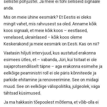
sellistel põhjustel. Ja meie ei tohi selliseid signaale
anda.
Mis on meie ühine eesmärk? Et Eestis ei oleks
mingit vahet, mis rahvusest sa oled. Anname kõik
koos signaali, et meie kõik koos – eestlased,
venelased, ukrainlased – kõik koos oleme
Keskerakond ja meie eesmärk on Eesti. Kas on nii?
Vaatasin hiljuti intervjuud, kus austatud erakonna
esimees ütles, et – vabanda, Jüri, kui tsitaat ei ole
sajaprotsendiliselt täpne – aga erakonna esimehe ja
eelkõige peaministri roll ei ole päris kõnniteede ja
parkide ehitamine ja renoveerimine. See on midagi
muud. See on eelkõige välispoliitika, julgeolek, väga
tähtsad küsimused.
Ja ma hakkasin tõepoolest mõtlema, et võib-olla ei