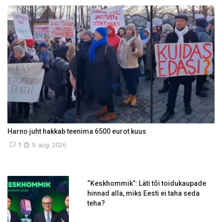
Harno juht hakkab teenima 6500 eurot kuus
1
9. aug. 2026
“Keskhommik”: Läti tõi toidukaupade
hinnad alla, miks Eesti ei taha seda
teha?