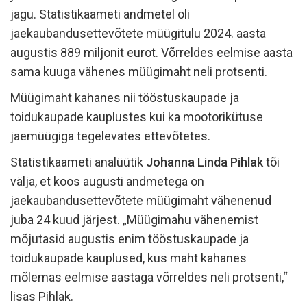
jagu. Statistikaameti andmetel oli
jaekaubandusettevõtete müügitulu 2024. aasta
augustis 889 miljonit eurot. Võrreldes eelmise aasta
sama kuuga vähenes müügimaht neli protsenti.
Müügimaht kahanes nii tööstuskaupade ja
toidukaupade kauplustes kui ka mootorikütuse
jaemüügiga tegelevates ettevõtetes.
Statistikaameti analüütik
Johanna Linda Pihlak
tõi
välja, et koos augusti andmetega on
jaekaubandusettevõtete müügimaht vähenenud
juba 24 kuud järjest. „Müügimahu vähenemist
mõjutasid augustis enim tööstuskaupade ja
toidukaupade kauplused, kus maht kahanes
mõlemas eelmise aastaga võrreldes neli protsenti,“
lisas Pihlak.