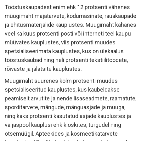
Tööstuskaupadest enim ehk 12 protsenti vähenes
müügimaht majatarvete, kodumasinate, rauakaupade
ja ehitusmaterjalide kauplustes. Müügimaht kahanes
veel ka kuus protsenti posti või interneti teel kaupu
müüvates kauplustes, viis protsenti muudes
spetsialiseerimata kauplustes, kus on ülekaalus
tööstuskaubad ning neli protsenti tekstiilitoodete,
rõivaste ja jalatsite kauplustes.
Müügimaht suurenes kolm protsenti muudes
spetsialiseeritud kauplustes, kus kaubeldakse
peamiselt arvutite ja nende lisaseadmete, raamatute,
sporditarvete, mängude, mänguasjade ja muuga,
ning kaks protsenti kasutatud asjade kauplustes ja
väljaspool kauplusi ehk kioskites, turgudel ning
otsemüügil. Apteekides ja kosmeetikatarvete