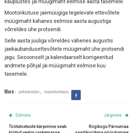
kauplustes jäi müügimaht eelmise aasta tasemele.
Mootorikütuse jaemüügiga tegelevate ettevõtete
müügimaht kahanes eelmise aasta augustiga
võrreldes ühe protsendi.
Selle aasta juuliga võrreldes vähenes augustis
jaekaubandusettevõtete müügimaht ühe protsendi
jagu. Sesoonselt ja kalendaarselt korrigeeritud
andmete põhjal jäi müügimaht eelmise kuu
tasemele.
,
More :
jaekaubandus
majanduslangus
Eelmine
Järgmine
Töötutoetuste kärpimine seab
Riigikogu Pärnumaa
töötud veelgi raskemasse
saadikurühma pöördumine