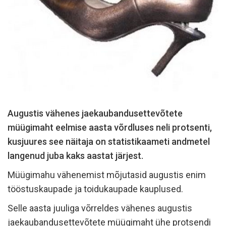
Augustis vähenes jaekaubandusettevõtete
müügimaht eelmise aasta võrdluses neli protsenti,
kusjuures see näitaja on statistikaameti andmetel
langenud juba kaks aastat järjest.
Müügimahu vähenemist mõjutasid augustis enim
tööstuskaupade ja toidukaupade kauplused.
Selle aasta juuliga võrreldes vähenes augustis
jaekaubandusettevõtete müügimaht ühe protsendi