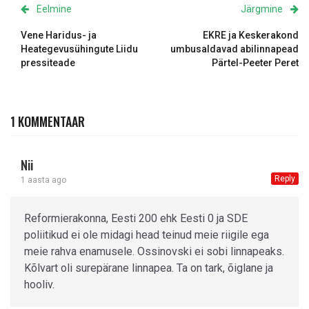
Eelmine
Järgmine
Vene Haridus- ja
EKRE ja Keskerakond
Heategevusühingute Liidu
umbusaldavad abilinnapead
pressiteade
Pärtel-Peeter Peret
1 KOMMENTAAR
Nii
Reply
1 aasta ago
Reformierakonna, Eesti 200 ehk Eesti 0 ja SDE
poliitikud ei ole midagi head teinud meie riigile ega
meie rahva enamusele. Ossinovski ei sobi linnapeaks.
Kõlvart oli surepärane linnapea. Ta on tark, õiglane ja
hooliv.