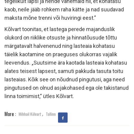
tegelikult lapsi ja nende vanemaid nii, et kohatasu
kaob, neile jääb rohkem raha kätte ja nad suudavad
maksta mõne trenni või huviringi eest.”
Kõlvart toonitas, et lastega perede majanduslik
olukord on riiklike otsuste ja hinnatõusude tõttu
märgatavalt halvenenud ning lasteaia kohatasu
täielik kaotamine on praeguses olukorras vajalik
leevendus. „Suutsime ära kaotada lasteaia kohatasu
alates teisest lapsest, samuti pakkuda tasuta toitu
lasteaias. Kõik see on nõudnud pingutusi, aga need
pingutused on olnud asjakohased ega ole takistanud
linna toimimist,” ütles Kõlvart.
,
More :
Mihhail Kõlvart
Tallinn