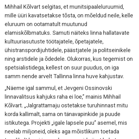
Mihhail Kõlvart selgitas, et munitsipaaleluruumid,
mille üüri kavatsetakse tõsta, on mõeldud neile, kelle
eluruum on ootamatult muutunud
elamiskõlbmatuks. Samuti näiteks linna hallatavate
kultuuriasutuste töötajatele, õpetajatele,
ühistranspordijuhtidele, päästjatele ja politseinikele
ning arstidele ja õdedele. Olukorras, kus tegemist on
spetsialistidega, kellest on suur puudus, on iga
samm nende arvelt Tallinna linna huve kahjustav.
„Näeme igal sammul, et Jevgeni Ossinovski
linnavalitsus kahjuks raha ei loe,” mainis Mihhail
Kõlvart. „Jalgrattamaju ostetakse turuhinnast mitu
korda kallimalt, sama on tänavapinkide ja puude
istikutega. Projekti „igale lapsele puu” asemel, mis
neelab miljoneid, oleks aga mõistlikum toetada