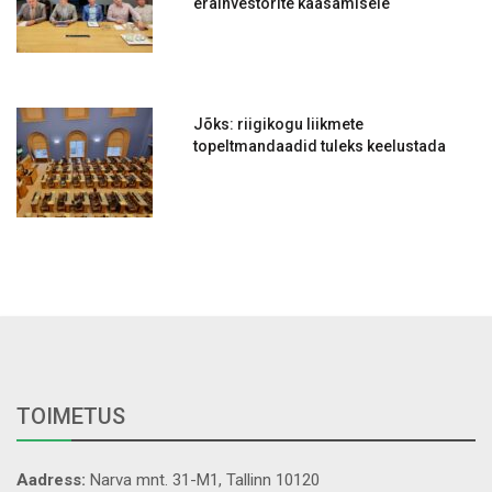
erainvestorite kaasamisele
Jõks: riigikogu liikmete
topeltmandaadid tuleks keelustada
TOIMETUS
Aadress:
Narva mnt. 31-M1, Tallinn 10120