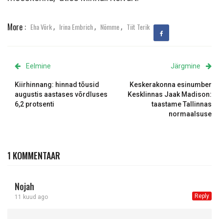
,
,
,
More :
Eha Võrk
Irina Embrich
Nõmme
Tiit Terik
Eelmine
Järgmine
Kiirhinnang: hinnad tõusid
Keskerakonna esinumber
augustis aastases võrdluses
Kesklinnas Jaak Madison:
6,2 protsenti
taastame Tallinnas
normaalsuse
1 KOMMENTAAR
Nojah
Reply
11 kuud ago