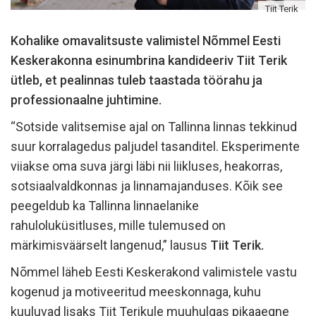
Tiit Terik
Kohalike omavalitsuste valimistel Nõmmel Eesti
Keskerakonna esinumbrina kandideeriv Tiit Terik
ütleb, et pealinnas tuleb taastada töörahu ja
professionaalne juhtimine.
“Sotside valitsemise ajal on Tallinna linnas tekkinud
suur korralagedus paljudel tasanditel. Eksperimente
viiakse oma suva järgi läbi nii liikluses, heakorras,
sotsiaalvaldkonnas ja linnamajanduses. Kõik see
peegeldub ka Tallinna linnaelanike
rahuloluküsitluses, mille tulemused on
märkimisväärselt langenud,” lausus
Tiit Terik.
Nõmmel läheb Eesti Keskerakond valimistele vastu
kogenud ja motiveeritud meeskonnaga, kuhu
kuuluvad lisaks Tiit Terikule muuhulgas pikaaegne