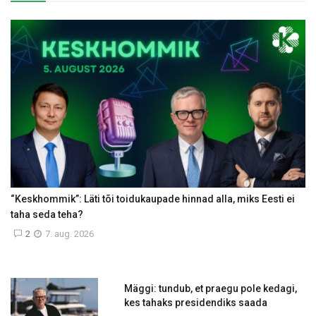
“Keskhommik”: Läti tõi toidukaupade hinnad alla, miks Eesti ei
taha seda teha?
2
7. aug. 2026
Mäggi: tundub, et praegu pole kedagi,
kes tahaks presidendiks saada