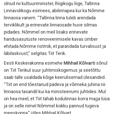
olnud nii kultuuriminister, Riigikogu liige, Tallinna
Linnavolikogu esimees, abilinnapea kui ka Nõmme
linnaosa vanem. “Tallinna linna tuleb arendada
terviklikult ja erinevate linnaosade huve silmas
pidades. Nõmmel on meil lisaks erinevate
haridusasutuste renoveerimisele kavas ümber
ehitada Nõmme ristmik, et parandada turvalisust ja
läbilaskvust,” selgitas Tiit Terik.
Eesti Keskerakonna esimehe
Mihhail Kõlvarti
sõnul
on Tiit Terikul suur juhtimiskogemus ja seetõttu
saab talle usaldada kõige keerulisemad ülesanded.
“Tiit on end tõestanud pädeva ja võimeka juhina nii
linnaosa tasandil kui ka ministeeriumi juhtides. Mul
on hea meel, et Tiit tahab kodulinnas korra majja lüüa
ja on selle nimel Nõmmel kokku pannud tugeva
meeskonna,” ütles Mihhail Kõlvart.