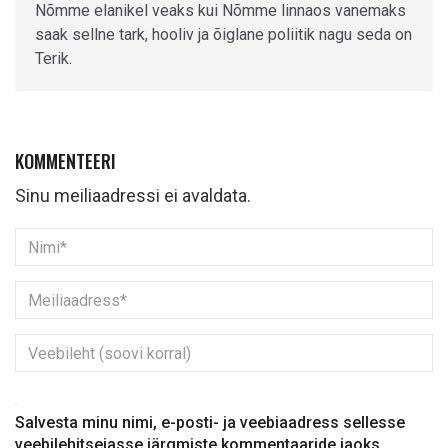
Nõmme elanikel veaks kui Nõmme linnaos vanemaks
saak sellne tark, hooliv ja õiglane poliitik nagu seda on
Terik.
KOMMENTEERI
Sinu meiliaadressi ei avaldata.
Salvesta minu nimi, e-posti- ja veebiaadress sellesse
veebilehitsejasse järgmiste kommentaaride jaoks.