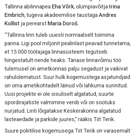
Tallinna abilinnapea
Eha Võrk
, olümpiavõitja
Irina
Embrich
, tugeva akadeemilise taustaga
Andres
Kollist
ja perearst
Maria Doroš.
“Tallinna linn tuleb uuesti normaalselt toimima
panna. Ligi pool miljonit pealinlast peavad tunnetama,
et 15 000 töötajaga linnasüsteem tegutseb
hingestatult nende heaks. Tänase linnavõimu töö
tulemusel on ametkonnas palju segadust ja vaikivat
rahulolematust. Suur hulk kogemustega asjatundjaid
on oma ametikohtadelt läinud või lahkuma sunnitud.
Uusi projekte ei ole sisuliselt algatatud, suurte
spordirajatiste valmimine venib või on sootuks
nurjatud. Linti lõigatakse Keskerakonna algatatud
lasteaedade ja parkide juures,” rääkis Tiit Terik.
Suure poliitilise kogemusega Tiit Terik on varasemalt