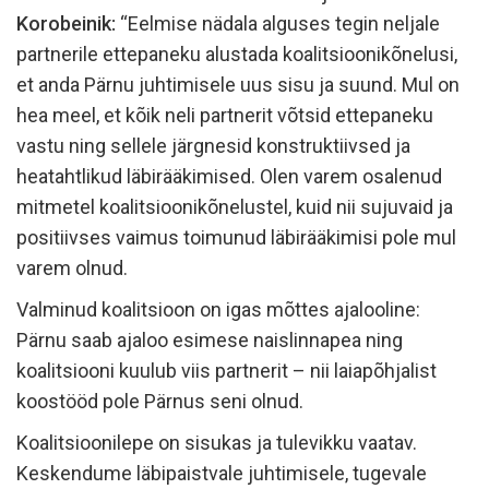
Korobeinik:
“Eelmise nädala alguses tegin neljale
partnerile ettepaneku alustada koalitsioonikõnelusi,
et anda Pärnu juhtimisele uus sisu ja suund. Mul on
hea meel, et kõik neli partnerit võtsid ettepaneku
vastu ning sellele järgnesid konstruktiivsed ja
heatahtlikud läbirääkimised. Olen varem osalenud
mitmetel koalitsioonikõnelustel, kuid nii sujuvaid ja
positiivses vaimus toimunud läbirääkimisi pole mul
varem olnud.
Valminud koalitsioon on igas mõttes ajalooline:
Pärnu saab ajaloo esimese naislinnapea ning
koalitsiooni kuulub viis partnerit – nii laiapõhjalist
koostööd pole Pärnus seni olnud.
Koalitsioonilepe on sisukas ja tulevikku vaatav.
Keskendume läbipaistvale juhtimisele, tugevale