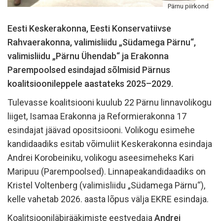
Pärnu piirkond
Eesti Keskerakonna, Eesti Konservatiivse
Rahvaerakonna, valimisliidu „Südamega Pärnu“,
valimisliidu „Pärnu Ühendab“ ja Erakonna
Parempoolsed esindajad sõlmisid Pärnus
koalitsioonileppele aastateks 2025–2029.
Tulevasse koalitsiooni kuulub 22 Pärnu linnavolikogu
liiget, Isamaa Erakonna ja Reformierakonna 17
esindajat jäävad opositsiooni. Volikogu esimehe
kandidaadiks esitab võimuliit Keskerakonna esindaja
Andrei Korobeiniku, volikogu aseesimeheks Kari
Maripuu (Parempoolsed). Linnapeakandidaadiks on
Kristel Voltenberg (valimisliidu „Südamega Pärnu“),
kelle vahetab 2026. aasta lõpus välja EKRE esindaja.
Koalitsiooniläbirääkimiste eestvedaja
Andrei