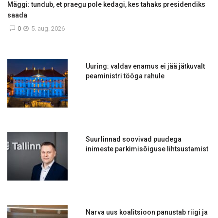
Mäggi: tundub, et praegu pole kedagi, kes tahaks presidendiks
saada
0
5. aug. 2026
Uuring: valdav enamus ei jää jätkuvalt
peaministri tööga rahule
Suurlinnad soovivad puudega
inimeste parkimisõiguse lihtsustamist
Narva uus koalitsioon panustab riigi ja