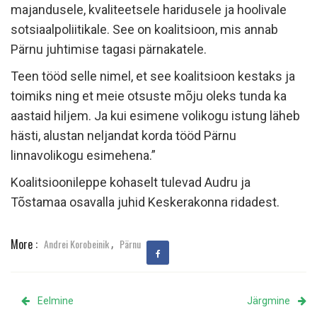
majandusele, kvaliteetsele haridusele ja hoolivale
sotsiaalpoliitikale. See on koalitsioon, mis annab
Pärnu juhtimise tagasi pärnakatele.
Teen tööd selle nimel, et see koalitsioon kestaks ja
toimiks ning et meie otsuste mõju oleks tunda ka
aastaid hiljem. Ja kui esimene volikogu istung läheb
hästi, alustan neljandat korda tööd Pärnu
linnavolikogu esimehena.”
Koalitsioonileppe kohaselt tulevad Audru ja
Tõstamaa osavalla juhid Keskerakonna ridadest.
,
More :
Andrei Korobeinik
Pärnu
Eelmine
Järgmine