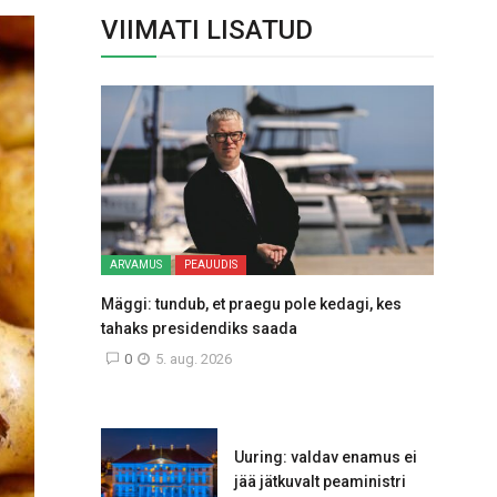
VIIMATI LISATUD
ARVAMUS
PEAUUDIS
Mäggi: tundub, et praegu pole kedagi, kes
tahaks presidendiks saada
0
5. aug. 2026
Uuring: valdav enamus ei
jää jätkuvalt peaministri