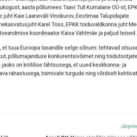
kogust, aasta põllumees Taavi Tull Kumalane OÜ-st, EP
te juht Kaie Laaneväli-Vinokurov, Eestimaa Talupidajate
imekasvatusjuht Karel Toss, EPKK toiduvaldkonna juht Mee
utseandmise koordinaator Kaisa Vahtmäe ja paljud teised.
, et tuua Euroopa tasandile selge sõnum: tehtavad otsus
kut, põllumajanduse konkurentsivõimet ning toidutootjat
e jaoks on kriitilise tähtsusega, et uued keskkonna- ja
ava rahastusega, toimivate turgude ning võrdselt kehtiva
Järgmi