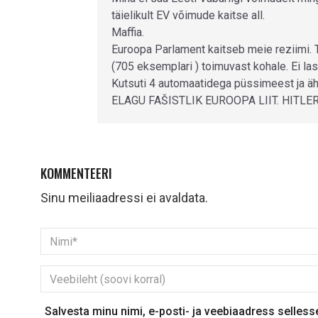
täielikult EV võimude kaitse all.
Maffia.
Euroopa Parlament kaitseb meie reziimi. T
(705 eksemplari ) toimuvast kohale. Ei la
Kutsuti 4 automaatidega püssimeest ja äh
ELAGU FAŠISTLIK EUROOPA LIIT. HITLE
KOMMENTEERI
Sinu meiliaadressi ei avaldata.
Salvesta minu nimi, e-posti- ja veebiaadress selles