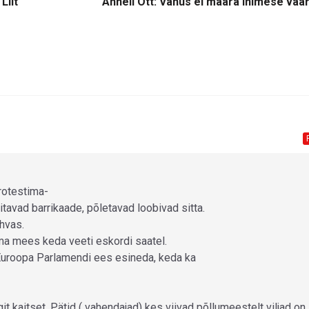
Liit
Anneli Ott: Vanus ei määra inimese vää
rotestima-
tavad barrikaade, põletavad loobivad sitta.
hvas.
ema mees keda veeti eskordi saatel.
 Euroopa Parlamendi ees esineda, keda ka
it kaitset. Pätid ( vahendajad) kes viivad põllumeestelt viljad on