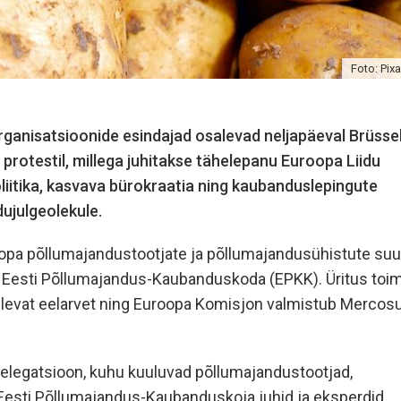
Foto: Pix
ganisatsioonide esindajad osalevad neljapäeval Brüssel
rotestil, millega juhitakse tähelepanu Euroopa Liidu
iitika, kasvava bürokraatia ning kaubanduslepingute
ujulgeolekule.
opa põllumajandustootjate ja põllumajandusühistute su
ka Eesti Põllumajandus-Kaubanduskoda (EPKK). Üritus toi
tulevat eelarvet ning Euroopa Komisjon valmistub Mercosu
 delegatsioon, kuhu kuuluvad põllumajandustootjad,
Eesti Põllumajandus-Kaubanduskoja juhid ja eksperdid,