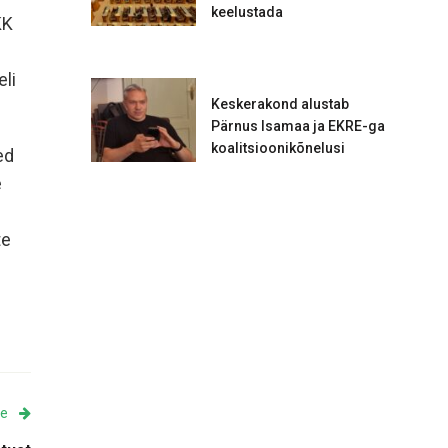
keelustada
KK
li
Keskerakond alustab
Pärnus Isamaa ja EKRE-ga
koalitsioonikõnelusi
ed
e
te
ne