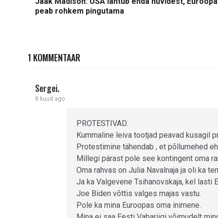
Jaak Madison: USA lähtub enda huvidest, Euroopa 
peab rohkem pingutama
1 KOMMENTAAR
Sergei.
8 kuud ago
PROTESTIVAD.
Kummaline leiva tootjad peavad kusagil p
Protestimine tähendab , et põllumehed ehi
Millegi pärast pole see kontingent oma ra
Oma rahvas on Julia Navalnaja ja oli ka t
Ja ka Valgevene Tsihanovskaja, kel lasti
Joe Biden võttis valges majas vastu.
Pole ka mina Euroopas oma inimene.
Mina ei saa Eesti Vabariigi võimudelt ming