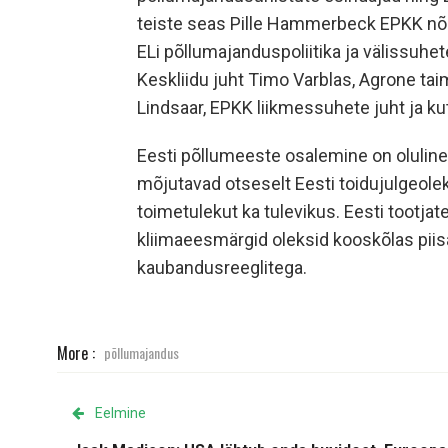
teiste seas Pille Hammerbeck EPKK nõu
ELi põllumajanduspoliitika ja välissuhe
Keskliidu juht Timo Varblas, Agrone ta
Lindsaar, EPKK liikmessuhete juht ja k
Eesti põllumeeste osalemine on oluline
mõjutavad otseselt Eesti toidujulgeole
toimetulekut ka tulevikus. Eesti tootjat
kliimaeesmärgid oleksid kooskõlas piis
kaubandusreeglitega.
More :
põllumajandus
Eelmine