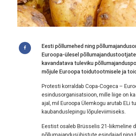
Eesti põllumehed ning põllumajandusor
Euroopa-ülesel põllumajandustootjate p
kavandatava tuleviku põllumajanduspol
mõjule Euroopa toidutootmisele ja toid
Protesti korraldab Copa-Cogeca – Euro
esindusorganisatsioon, mille liige on 
ajal, mil Euroopa Ülemkogu arutab ELi 
kaubanduslepingu lõpuleviimiseks.
Eestist osaleb Brüsselis 21-liikmeline
põllumajandusühistute esindajad ning 