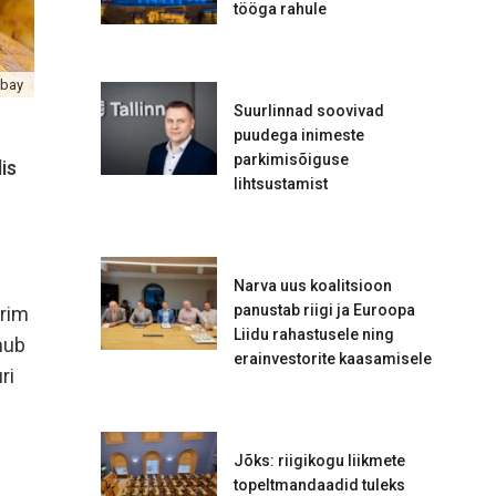
tööga rahule
abay
Suurlinnad soovivad
puudega inimeste
parkimisõiguse
is
lihtsustamist
Narva uus koalitsioon
panustab riigi ja Euroopa
urim
Liidu rahastusele ning
mub
erainvestorite kaasamisele
ri
Jõks: riigikogu liikmete
topeltmandaadid tuleks