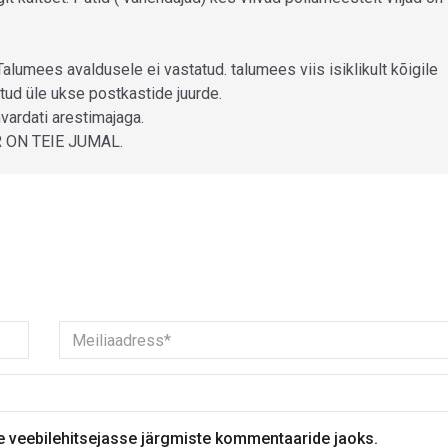
alumees avaldusele ei vastatud. talumees viis isiklikult kõigile
stud üle ukse postkastide juurde.
vardati arestimajaga.
R ON TEIE JUMAL.
se veebilehitsejasse järgmiste kommentaaride jaoks.