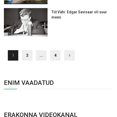
Tiit Vähi: Edgar Savisaar oli suur
mees
1
2
…
4
ENIM VAADATUD
ERAKONNA VIDEOKANAL