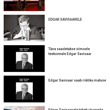
EDGAR SAVISAARELE
Täna saadetakse viimsele
teekonnale Edgar Savisaar
Edgar Savisaar saab riikliku matuse
Edgar Savisaarele taheti järgneda