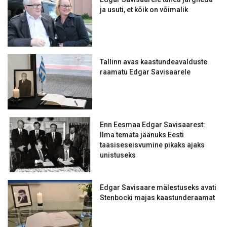
ja usuti, et kõik on võimalik
Tallinn avas kaastundeavalduste
raamatu Edgar Savisaarele
Enn Eesmaa Edgar Savisaarest:
Ilma temata jäänuks Eesti
taasiseseisvumine pikaks ajaks
unistuseks
Edgar Savisaare mälestuseks avati
Stenbocki majas kaastunderaamat