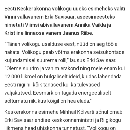
Eesti Keskerakonna volikogu uueks esimeheks valiti
Vinni vallavanem Erki Savisaar, aseesimeesteks
nimetati Viimsi abivallavanem Annika Vaikla ja
Kristiine linnaosa vanem Jaanus Riibe.
“Tänan volikogu usalduse eest, nüüd on aeg tööle
hakata. Volikogu peab võtma erakonna seisukohtade
kujundamisel suurema rolli,” lausus Erki Savisaar.
“Oleme suurim ja vanim erakond ning meie enam kui
12 000 liikmel on hulgaliselt ideid, kuidas lahendada
Eesti riigi nii kõik tänased kui ka tulevased
väljakutsed. Eesmärk on tagada energeetiliselt
sõltumatu riik, kus kõigil on hea elada.”
Keskerakonna esimehe Mihhail Kõlvarti sõnul omab
Erki Savisaar endise keskkonnaministri ja Riigikogu
liikmena head ühiskonna tunnetust. “Volikogu on