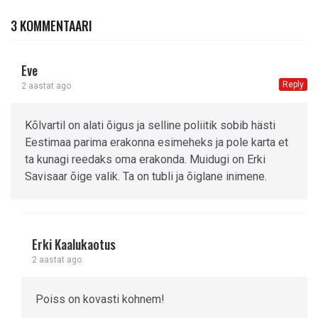
3 KOMMENTAARI
Eve
Reply
2 aastat ago
Kõlvartil on alati õigus ja selline poliitik sobib hästi
Eestimaa parima erakonna esimeheks ja pole karta et
ta kunagi reedaks oma erakonda. Muidugi on Erki
Savisaar õige valik. Ta on tubli ja õiglane inimene.
Erki Kaalukaotus
2 aastat ago
Poiss on kovasti kohnem!