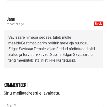
Jane
Reply
2 aastat ago
Savisaare nimega seoses tuleb mulle
meeldeEestimaa parim poliitik meie aja suurkuju
Edgar Savisaar.Temale väjamõeldud südistused olid
alatud ja tervist rikkuvad. See ,is Edgar Savisaarele
tehti meenutab stalinistlikke kuritegusid.
KOMMENTEERI
Sinu meiliaadressi ei avaldata.