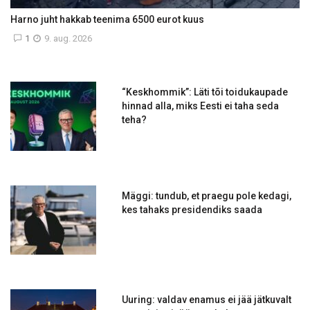
Harno juht hakkab teenima 6500 eurot kuus
1
9. aug. 2026
“Keskhommik”: Läti tõi toidukaupade
hinnad alla, miks Eesti ei taha seda
teha?
Mäggi: tundub, et praegu pole kedagi,
kes tahaks presidendiks saada
Uuring: valdav enamus ei jää jätkuvalt