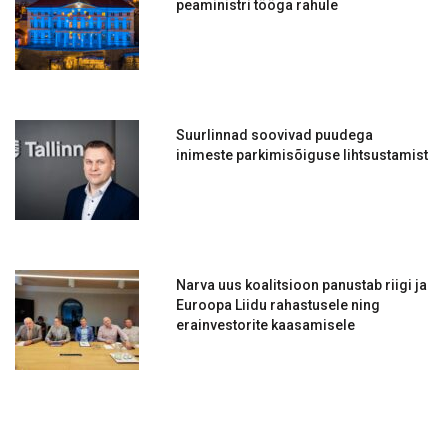
peaministri tööga rahule
Suurlinnad soovivad puudega
inimeste parkimisõiguse lihtsustamist
Narva uus koalitsioon panustab riigi ja
Euroopa Liidu rahastusele ning
erainvestorite kaasamisele