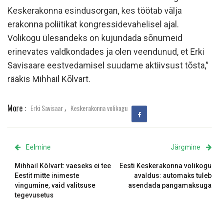
Keskerakonna esindusorgan, kes töötab välja
erakonna poliitikat kongressidevahelisel ajal.
Volikogu ülesandeks on kujundada sõnumeid
erinevates valdkondades ja olen veendunud, et Erki
Savisaare eestvedamisel suudame aktiivsust tõsta,”
rääkis Mihhail Kõlvart.
,
More :
Erki Savisaar
Keskerakonna volikogu
Eelmine
Järgmine
Mihhail Kõlvart: vaeseks ei tee
Eesti Keskerakonna volikogu
Eestit mitte inimeste
avaldus: automaks tuleb
vingumine, vaid valitsuse
asendada pangamaksuga
tegevusetus