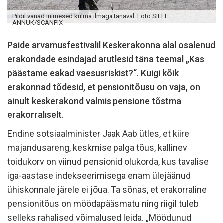
Pildil vanad inimesed külma ilmaga tänaval. Foto SILLE
ANNUK/SCANPIX
Paide arvamusfestivalil Keskerakonna alal osalenud
erakondade esindajad arutlesid täna teemal „Kas
päästame eakad vaesusriskist?“. Kuigi kõik
erakonnad tõdesid, et pensionitõusu on vaja, on
ainult keskerakond valmis pensione tõstma
erakorraliselt.
Endine sotsiaalminister Jaak Aab ütles, et kiire
majandusareng, keskmise palga tõus, kallinev
toidukorv on viinud pensionid olukorda, kus tavalise
iga-aastase indekseerimisega enam ülejäänud
ühiskonnale järele ei jõua. Ta sõnas, et erakorraline
pensionitõus on möödapääsmatu ning riigil tuleb
selleks rahalised võimalused leida. „Möödunud