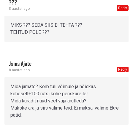
???
Reply
8 aastat ago
MIKS ??? SEDA SIIS EI TEHTA ???
TEHTUD POLE ???
Jama Ajate
Reply
8 aastat ago
Mida jamate? Korb tuli võimule ja hõiskas
koheselt+100 rutsi kohe penskareile!
Mida kuradit nüüd veel vaja arutleda?
Makske ära ja siis valime teid. Ei maksa, valime Ekre
pätid.