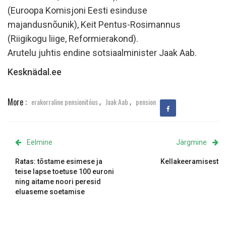
(Euroopa Komisjoni Eesti esinduse
majandusnõunik), Keit Pentus-Rosimannus
(Riigikogu liige, Reformierakond).
Arutelu juhtis endine sotsiaalminister Jaak Aab.
Kesknädal.ee
,
,
More :
erakorraline pensionitõus
Jaak Aab
pension
Eelmine
Järgmine
Ratas: tõstame esimese ja
Kellakeeramisest
teise lapse toetuse 100 euroni
ning aitame noori peresid
eluaseme soetamise