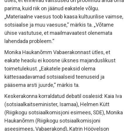
ütles, et erinevad valitsused on proovinud anda oma
parima, kuid riik on jäänud eakatele võlgu.
„Materiaalne vaesus toob kaasa kultuurilise vaimse,
sotsiaalse ja muu vaesuse,“ märkis ta. „Võtame
ühise vastutuse, et maailmavaatest olenemata
lahendada probleem.“
Monika Haukanõmm Vabaerakonnast ütles, et
eakate heaolu ei koosne üksnes majanduslikust
toimetulekust. „Eakatele peaksid olema
kättesaadavamad sotsiaalseid teenuseid ja
pääsema arsti juurde,“ märkis ta.
Keskerakonna korraldatud debatil osalesid: Kaia Iva
(sotsiaalkaitseminister, Isamaa), Helmen Kütt
(Riigikogu sotsiaalkomisjoni esimees, SDE), Monika
Haukanõmm (Riigikogu sotsiaalkomisjoni
aseesimees, Vabaerakond), Katrin Höövelson