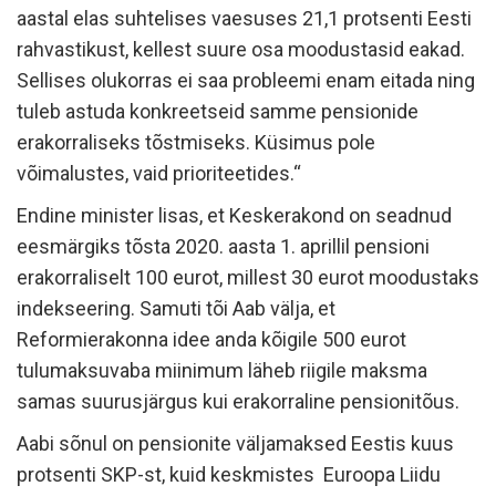
aastal elas suhtelises vaesuses 21,1 protsenti Eesti
rahvastikust, kellest suure osa moodustasid eakad.
Sellises olukorras ei saa probleemi enam eitada ning
tuleb astuda konkreetseid samme pensionide
erakorraliseks tõstmiseks. Küsimus pole
võimalustes, vaid prioriteetides.“
Endine minister lisas, et Keskerakond on seadnud
eesmärgiks tõsta 2020. aasta 1. aprillil pensioni
erakorraliselt 100 eurot, millest 30 eurot moodustaks
indekseering. Samuti tõi Aab välja, et
Reformierakonna idee anda kõigile 500 eurot
tulumaksuvaba miinimum läheb riigile maksma
samas suurusjärgus kui erakorraline pensionitõus.
Aabi sõnul on pensionite väljamaksed Eestis kuus
protsenti SKP-st, kuid keskmistes Euroopa Liidu