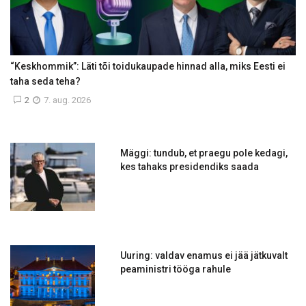
“Keskhommik”: Läti tõi toidukaupade hinnad alla, miks Eesti ei
taha seda teha?
2
7. aug. 2026
Mäggi: tundub, et praegu pole kedagi,
kes tahaks presidendiks saada
Uuring: valdav enamus ei jää jätkuvalt
peaministri tööga rahule