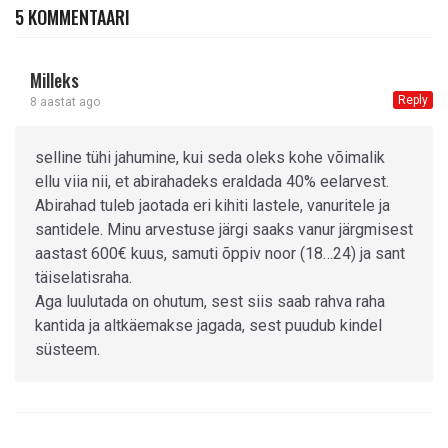
5 KOMMENTAARI
Milleks
Reply
8 aastat ago
selline tühi jahumine, kui seda oleks kohe võimalik
ellu viia nii, et abirahadeks eraldada 40% eelarvest.
Abirahad tuleb jaotada eri kihiti lastele, vanuritele ja
santidele. Minu arvestuse järgi saaks vanur järgmisest
aastast 600€ kuus, samuti õppiv noor (18…24) ja sant
täiselatisraha.
Aga luulutada on ohutum, sest siis saab rahva raha
kantida ja altkäemakse jagada, sest puudub kindel
süsteem.