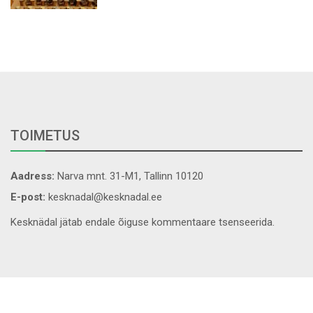
TOIMETUS
Aadress:
Narva mnt. 31-M1, Tallinn 10120
E-post:
kesknadal@kesknadal.ee
Kesknädal jätab endale õiguse kommentaare tsenseerida.
Copyrights © 2026
Nerubian Theme.
All Rights Reserved.