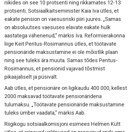
riikides on see 10 protsenti ning rikkamates 12-13
protsenti. Sotsiaalkaitseminister Kaia Iva ütles, et
eakate pension on vaesusriski piiri juures. „Samas
on absoluutses vaesuses elavate eakate hulk
aastatega vähenenud,“ märkis Iva. Reformierakonna
liige Keit Pentus-Rosimannus ütles, et töötavate
pensionäride maksustamine ei ole mõistlik plaan
ning see tuleks ära muuta. Samas tõdes Pentus-
Rosimannus, et pensionid vajavad tõstmist
pikaajaliselt ja püsivalt.
Aab ütles, et pensionäre on ligikaudu 400 000, kellest
2000 maksavad töötavate pensionäridena
tulumaksu. „Töötavate pensionäride maksustamine
tuleks ümber vaadata,“ märkis Aab.
Riigikogu sotsiaalkomisjoni esimees Helmen Kütt