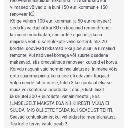
renoveerimiskulude maksmist. Nii esimesed kui
viimased võivad olla kuni 150 euri kommun.+ 150
renoveer KÜ.
Kõige vähem 100 euri kommun. ja 50 eur renoveer.(
seda ka vaid juhul kui KÜ on kogunud remondifondi,
kui nüüd moodustati, siis pole kogunud ja kuna
majades võib sissetulekute vahe korteriti olla 20
kordne, soovivad rikkamad ikka jube suuri ja rumalaid
remonte. Kui nad veel korraga või suurte osadena
maksavad, siis omavalitsus renoveer. kulusid ei korva.
Korvab nagunii vaid normipinna ulatuses. Inimene võis
osta suurema pinna, kuna see oli odavam. Kui jääd
võlgu nende tahtmistele, tuleb 3 kuu jooksul eluase
müüa või kohtusse pöörduda. Lõbu ja lusti laialt
üksikutel 300 + eurolistel vanainimestel., kes
ILMSELGELT MAKSTA EGA NII KIIRESTI MÜÜA EI
SUUDA. MIS OLI ETTE TEADA KUI SEADUST TEHTI.
Saavad kohtuskäimist kui vaheldust ja meelelahutust.
Tea kelle tervis vastu peab ?