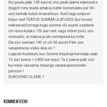
Kui puudu jääb 140 eurost, mis peab jääma elamiseks
(tegelt minu teada antakse kätte toimetuleku piir 90.-
eur) kannab kulud omavalitsus. Kuid nagu eelpool
kirjas vaid TEATUD SUMMA ULATUSES (kui teised
maksavad korraga kogu summa või suurte osadena
või renov.kuluks 150 euri näit. nagu mõnel pool, siis
omavalits. ei maksa ja üle normipinna ka mitte.
Ela siis surmani 140 st või 90 eurist.Pikk see
vanainimese eluke ikka on ?
Lugesin kuulutust, kus Soome trepikoja koristaja saab
13 euri tunnis = 2400 euri kuus. Ta 2 päeva palk siis
kui meie vaesema staaziga vanaduspensionäri
pension !
EUROOPAS OLEME ?
KOMMENTEERI