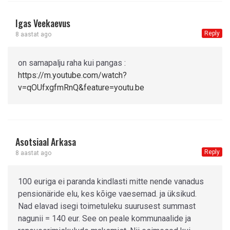
Igas Veekaevus
Reply
8 aastat ago
on samapalju raha kui pangas :
https://m.youtube.com/watch?
v=qOUfxgfmRnQ&feature=youtu.be
Asotsiaal Arkasa
Reply
8 aastat ago
100 euriga ei paranda kindlasti mitte nende vanadus
pensionäride elu, kes kõige vaesemad. ja üksikud.
Nad elavad isegi toimetuleku suurusest summast
nagunii = 140 eur. See on peale kommunaalide ja